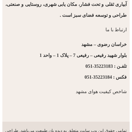
آبیاری ثقلی و تحت فشار، مکان یابی شهری، روستایی و صنعتی،
طراحی و توسعه فضای سبز است .
ارتباط با ما
خراسان رضوی – مشهد
بلوار شهید رفیعی – رفیعی 7 – پلاک 1 – واحد 1
تلفـن : 35223183-051
فکس : 35223184-051
شاخص کیفیت هوای مشهد
تمامی حقوق این وب سایت متعلق به دیده بان طبیعت می‌باشد. طراحی