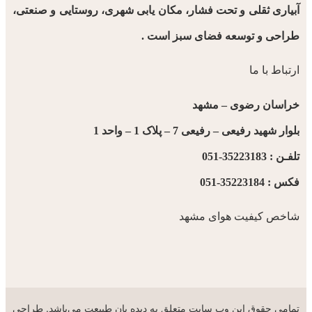
آبیاری ثقلی و تحت فشار، مکان یابی شهری، روستایی و صنعتی،
طراحی و توسعه فضای سبز است .
ارتباط با ما
خراسان رضوی – مشهد
بلوار شهید رفیعی – رفیعی 7 – پلاک 1 – واحد 1
تلفـن : 35223183-051
فکس : 35223184-051
شاخص کیفیت هوای مشهد
تمامی حقوق این وب سایت متعلق به دیده بان طبیعت می‌باشد. طراحی